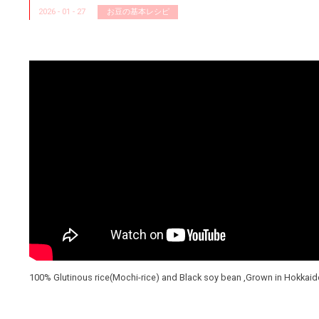
2026 - 01 - 27
お豆の基本レシピ
100% Glutinous rice(Mochi-rice) and Black soy bean ,Grown in Hokkaid