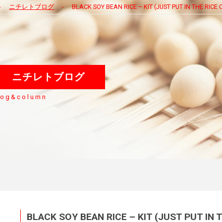
ニチレトブログ
BLACK SOY BEAN RICE – KIT (JUST PUT IN THE RI
ニチレトブログ
log&column
BLACK SOY BEAN RICE – KIT (JUST PUT I