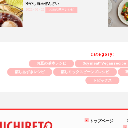
冷やし白玉ぜんざい
2022 - 03 - 25
お豆の基本レシピ
category:
お豆の基本レシピ
Soy meat" Vegan recipe
蒸しあずきレシピ
蒸しミックスビーンズレシピ
トピックス
トップページ