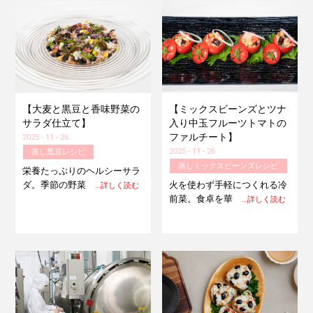
【大麦と黒豆と香味野菜の
【ミックスビーンズとツナ
サラダ仕立て】
入り中玉フルーツトマトの
ファルチート】
2025 - 11 - 26
2025 - 11 - 26
蒸し黒豆レシピ
蒸しミックスビーンズレシピ
栄養たっぷりのヘルシーサラ
ダ。季節の野菜
火を使わず手軽につくれる冷
…詳しく読む
前菜。食卓を華
…詳しく読む