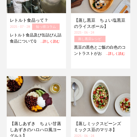
レトルト食品って？
【蒸し黒豆 ちょい塩黒豆
のライスボール】
2025 - 07 - 28
知っ得コラム
2025 - 06 - 24
レトルト食品及び缶詰びん詰
蒸し黒豆レシピ
食品についてQ
…詳しく読む
黒豆の黒色とご飯の白色のコ
ントラストがお
…詳しく読む
【蒸しあずき ちょい甘蒸
【蒸しミックスビーンズ
しあずきのハロハロ風ヨー
ミックス豆のマリネ】
グルト】
2025 - 06 - 24