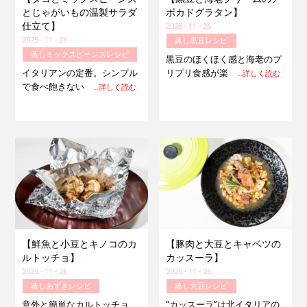
とじゃがいもの温製サラダ
ボカドグラタン】
仕立て】
2025 - 11 - 26
2025 - 11 - 26
蒸し黒豆レシピ
蒸しミックスビーンズレシピ
黒豆のほくほく感と海老のプ
イタリアンの定番。シンプル
リプリ食感が楽
…詳しく読む
で食べ飽きない
…詳しく読む
【鮮魚と小豆とキノコのカ
【豚肉と大豆とキャベツの
ルトッチョ】
カッスーラ】
2025 - 11 - 26
2025 - 11 - 26
蒸しあずきレシピ
蒸し大豆レシピ
意外と簡単なカルトッチョ
“カッスーラ”は北イタリアの