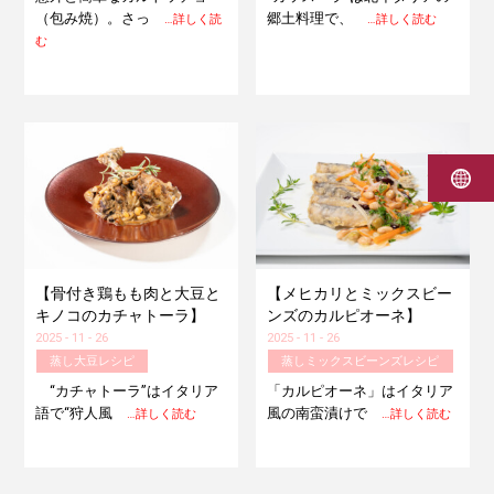
（包み焼）。さっ
郷土料理で、
…詳しく読
…詳しく読む
む
【骨付き鶏もも肉と大豆と
【メヒカリとミックスビー
キノコのカチャトーラ】
ンズのカルピオーネ】
2025 - 11 - 26
2025 - 11 - 26
蒸し大豆レシピ
蒸しミックスビーンズレシピ
“カチャトーラ”はイタリア
「カルピオーネ」はイタリア
語で“狩人風
風の南蛮漬けで
…詳しく読む
…詳しく読む