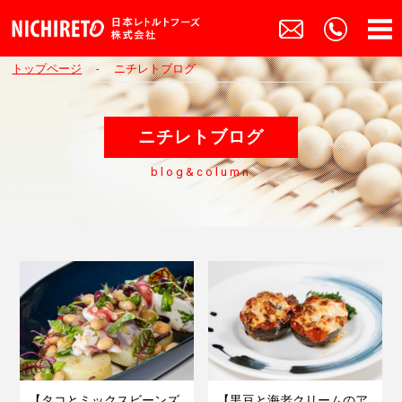
トップページ
ニチレトブログ
ニチレトブログ
blog&column
【タコとミックスビーンズ
【黒豆と海老クリームのア