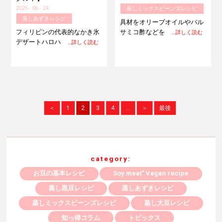
2025 - 06 - 24
蒸しミックスビーンズレシピ
蒸しあずきレシピ
具材をオリーブオイルやバル
フィリピンの代表的なかき氷
サミコ酢などを
…詳しく読む
デザートハロハ
…詳しく読む
＜
1
2
3
4
...
＞
最後
category:
お豆の基本レシピ
Soy meat" Vegan recipe
蒸し黒豆レシピ
蒸しあずきレシピ
蒸しミックスビーンズレシピ
蒸し大豆レシピ
知っ得コラム
トピックス